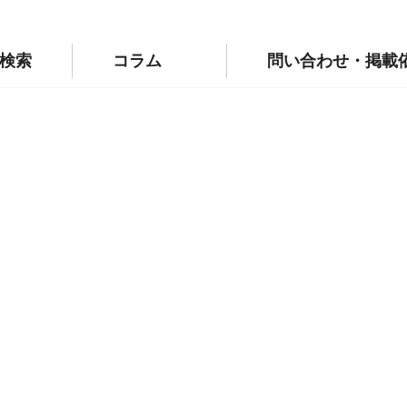
p/public_html/wp-config.php
on line
110
labo.jp/public_html/wp-config.php
on line
111
検索
コラム
問い合わせ・掲載