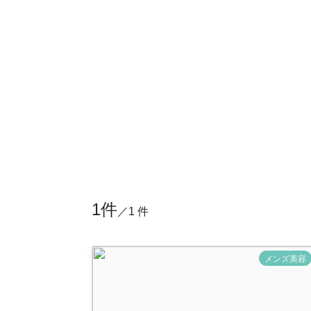
1件
／1 件
メンズ美容