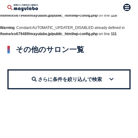
Warning
: Constant WP_AUTO_UPDATE_CORE already defined in
メニュ
/home/xs679489/mayulabo.jp/public_html/wp-config.php
on line
110
Warning
: Constant AUTOMATIC_UPDATER_DISABLED already defined in
/home/xs679489/mayulabo.jp/public_html/wp-config.php
on line
111
その他のサロン一覧
さらに条件を絞り込んで検索