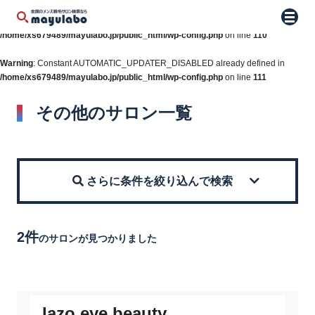
Warning
: Constant WP_AUTO_UPDATE_CORE already defined in
メニュ
/home/xs679489/mayulabo.jp/public_html/wp-config.php
on line
110
Warning
: Constant AUTOMATIC_UPDATER_DISABLED already defined in
/home/xs679489/mayulabo.jp/public_html/wp-config.php
on line
111
その他のサロン一覧
さらに条件を絞り込んで検索
2件
のサロンが見つかりました
lazo eye beauty