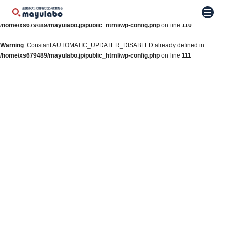
Warning
: Constant WP_AUTO_UPDATE_CORE already defined in
メニュ
/home/xs679489/mayulabo.jp/public_html/wp-config.php
on line
110
Warning
: Constant AUTOMATIC_UPDATER_DISABLED already defined in
/home/xs679489/mayulabo.jp/public_html/wp-config.php
on line
111