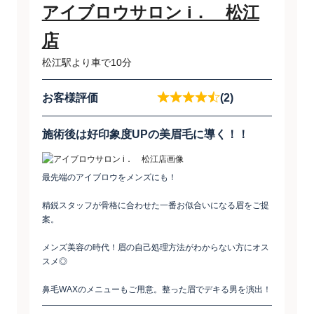
アイブロウサロン i． 松江
店
松江駅より車で10分
お客様評価
(2)
施術後は好印象度UPの美眉毛に導く！！
最先端のアイブロウをメンズにも！
精鋭スタッフが骨格に合わせた一番お似合いになる眉をご提
案。
メンズ美容の時代！眉の自己処理方法がわからない方にオス
スメ◎
鼻毛WAXのメニューもご用意。整った眉でデキる男を演出！