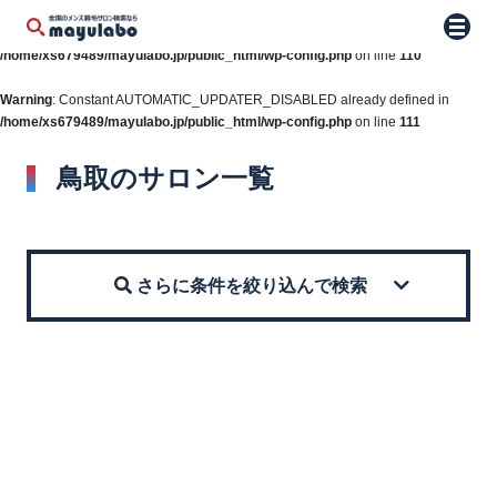
Warning
: Constant WP_AUTO_UPDATE_CORE already defined in
メニュ
/home/xs679489/mayulabo.jp/public_html/wp-config.php
on line
110
Warning
: Constant AUTOMATIC_UPDATER_DISABLED already defined in
/home/xs679489/mayulabo.jp/public_html/wp-config.php
on line
111
鳥取のサロン一覧
さらに条件を絞り込んで検索