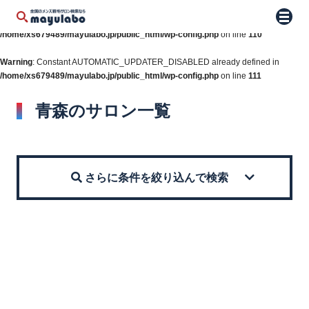
Warning
: Constant WP_AUTO_UPDATE_CORE already defined in
メニュ
/home/xs679489/mayulabo.jp/public_html/wp-config.php
on line
110
Warning
: Constant AUTOMATIC_UPDATER_DISABLED already defined in
/home/xs679489/mayulabo.jp/public_html/wp-config.php
on line
111
青森のサロン一覧
さらに条件を絞り込んで検索