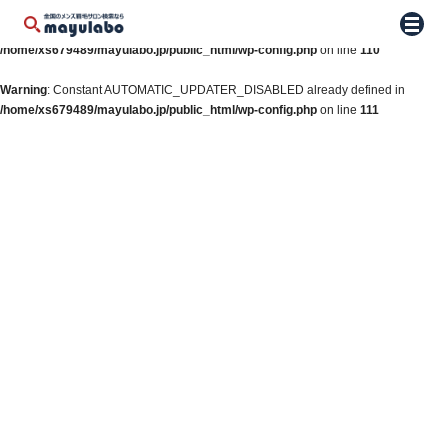
Warning
: Constant WP_AUTO_UPDATE_CORE already defined in
メニュ
/home/xs679489/mayulabo.jp/public_html/wp-config.php
on line
110
Warning
: Constant AUTOMATIC_UPDATER_DISABLED already defined in
/home/xs679489/mayulabo.jp/public_html/wp-config.php
on line
111