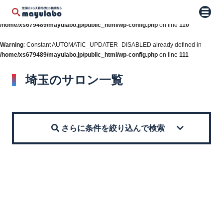
Warning
: Constant WP_AUTO_UPDATE_CORE already defined in
メニュ
/home/xs679489/mayulabo.jp/public_html/wp-config.php
on line
110
Warning
: Constant AUTOMATIC_UPDATER_DISABLED already defined in
/home/xs679489/mayulabo.jp/public_html/wp-config.php
on line
111
埼玉のサロン一覧
さらに条件を絞り込んで検索