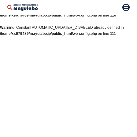
Warning
: Constant WP_AUTO_UPDATE_CORE already defined in
メニュ
/home/xs679489/mayulabo.jp/public_html/wp-config.php
on line
110
Warning
: Constant AUTOMATIC_UPDATER_DISABLED already defined in
/home/xs679489/mayulabo.jp/public_html/wp-config.php
on line
111