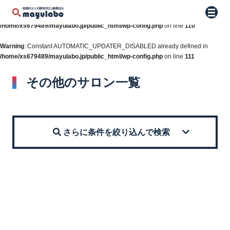
Warning
: Constant WP_AUTO_UPDATE_CORE already defined in
メニュ
/home/xs679489/mayulabo.jp/public_html/wp-config.php
on line
110
Warning
: Constant AUTOMATIC_UPDATER_DISABLED already defined in
/home/xs679489/mayulabo.jp/public_html/wp-config.php
on line
111
その他のサロン一覧
さらに条件を絞り込んで検索