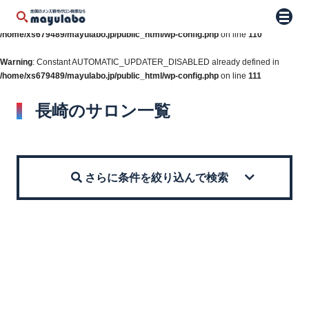
Warning
: Constant WP_AUTO_UPDATE_CORE already defined in
メニュ
/home/xs679489/mayulabo.jp/public_html/wp-config.php
on line
110
Warning
: Constant AUTOMATIC_UPDATER_DISABLED already defined in
/home/xs679489/mayulabo.jp/public_html/wp-config.php
on line
111
長崎のサロン一覧
さらに条件を絞り込んで検索