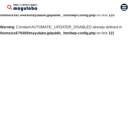
Warning
: Constant WP_AUTO_UPDATE_CORE already defined in
メニュ
/home/xs679489/mayulabo.jp/public_html/wp-config.php
on line
110
Warning
: Constant AUTOMATIC_UPDATER_DISABLED already defined in
/home/xs679489/mayulabo.jp/public_html/wp-config.php
on line
111