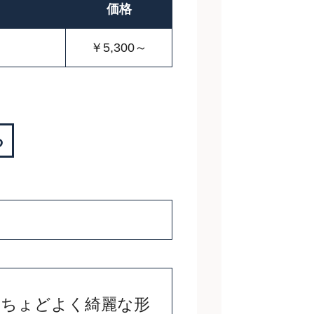
価格
￥5,300～
る
もちょどよく綺麗な形