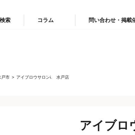
p/public_html/wp-config.php
on line
110
labo.jp/public_html/wp-config.php
on line
111
検索
コラム
問い合わせ・掲載
水戸市
アイブロウサロンi. 水戸店
アイブロ