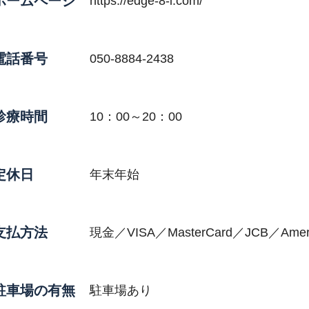
ホームページ
https://edge-8-i.com/
電話番号
050-8884-2438
診療時間
10：00～20：00
定休日
年末年始
支払方法
現金／VISA／MasterCard／JCB／Americ
駐車場の有無
駐車場あり