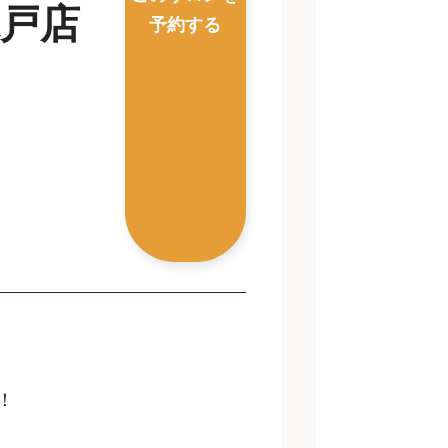
水戸店
予約する
！