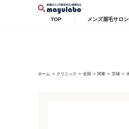
Warning
: Constant WP_AUTO_UPDATE_CORE already defined in
/home/xs679489/mayulabo.j
Warning
: Constant AUTOMATIC_UPDATER_DISABLED already defined in
/home/xs679489/mayu
TOP
メンズ眉毛サロン
ホーム
クリニック
全国
関東
茨城