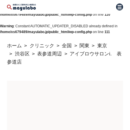
Warning
: Constant WP_AUTO_UPDATE_CORE already defined in
メニュ
/home/xs679489/mayulabo.jp/public_html/wp-config.php
on line
110
Warning
: Constant AUTOMATIC_UPDATER_DISABLED already defined in
/home/xs679489/mayulabo.jp/public_html/wp-config.php
on line
111
ホーム
クリニック
全国
関東
東京
渋谷区
表参道周辺
アイブロウサロンi. 表
参道店