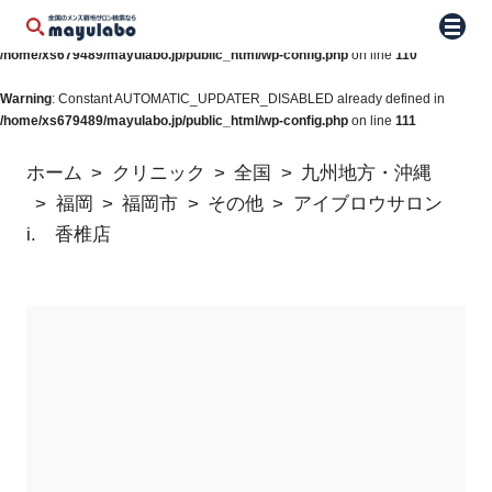
Warning
: Constant WP_AUTO_UPDATE_CORE already defined in
メニュ
/home/xs679489/mayulabo.jp/public_html/wp-config.php
on line
110
Warning
: Constant AUTOMATIC_UPDATER_DISABLED already defined in
/home/xs679489/mayulabo.jp/public_html/wp-config.php
on line
111
ホーム
クリニック
全国
九州地方・沖縄
福岡
福岡市
その他
アイブロウサロン
i. 香椎店