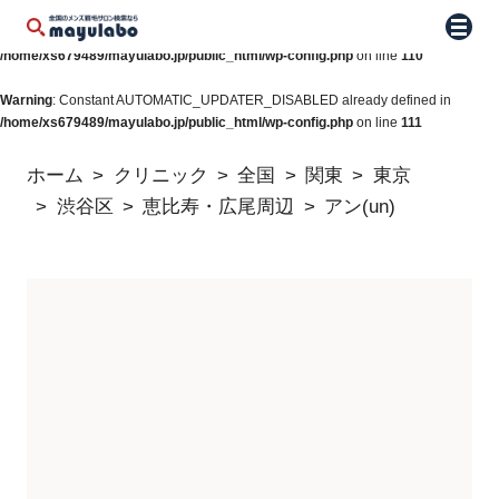
Warning
: Constant WP_AUTO_UPDATE_CORE already defined in
メニュ
/home/xs679489/mayulabo.jp/public_html/wp-config.php
on line
110
Warning
: Constant AUTOMATIC_UPDATER_DISABLED already defined in
/home/xs679489/mayulabo.jp/public_html/wp-config.php
on line
111
ホーム
クリニック
全国
関東
東京
渋谷区
恵比寿・広尾周辺
アン(un)