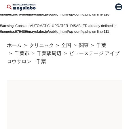
Warning
: Constant WP_AUTO_UPDATE_CORE already defined in
メニュ
/home/xs679489/mayulabo.jp/public_html/wp-config.php
on line
110
Warning
: Constant AUTOMATIC_UPDATER_DISABLED already defined in
/home/xs679489/mayulabo.jp/public_html/wp-config.php
on line
111
ホーム
クリニック
全国
関東
千葉
千葉市
千葉駅周辺
ビューステージ アイブ
ロウサロン 千葉