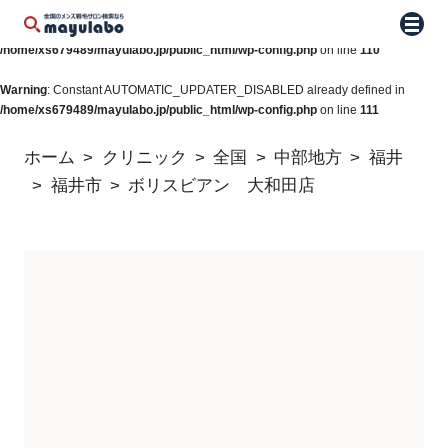
Warning
: Constant WP_AUTO_UPDATE_CORE already defined in
メニュ
/home/xs679489/mayulabo.jp/public_html/wp-config.php
on line
110
Warning
: Constant AUTOMATIC_UPDATER_DISABLED already defined in
/home/xs679489/mayulabo.jp/public_html/wp-config.php
on line
111
ホーム
クリニック
全国
中部地方
福井
福井市
ボリスビアン 大和田店