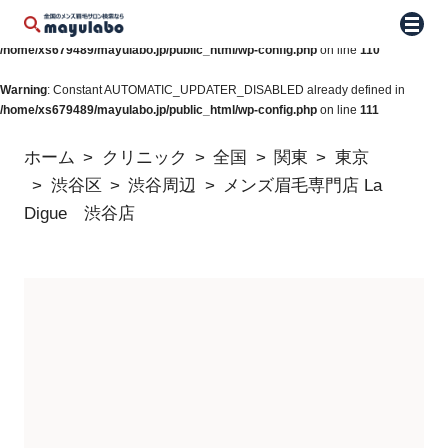
Warning
: Constant WP_AUTO_UPDATE_CORE already defined in
メニュ
/home/xs679489/mayulabo.jp/public_html/wp-config.php
on line
110
Warning
: Constant AUTOMATIC_UPDATER_DISABLED already defined in
/home/xs679489/mayulabo.jp/public_html/wp-config.php
on line
111
ホーム
クリニック
全国
関東
東京
渋谷区
渋谷周辺
メンズ眉毛専門店 La
Digue 渋谷店