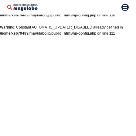
Warning
: Constant WP_AUTO_UPDATE_CORE already defined in
メニュ
/home/xs679489/mayulabo.jp/public_html/wp-config.php
on line
110
Warning
: Constant AUTOMATIC_UPDATER_DISABLED already defined in
/home/xs679489/mayulabo.jp/public_html/wp-config.php
on line
111