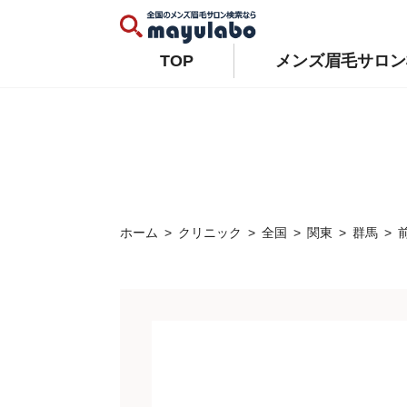
Warning
: Constant WP_AUTO_UPDATE_CORE already defined in
/home/xs679489/mayulabo.j
Warning
: Constant AUTOMATIC_UPDATER_DISABLED already defined in
/home/xs679489/mayu
TOP
メンズ眉毛サロン
ホーム
クリニック
全国
関東
群馬