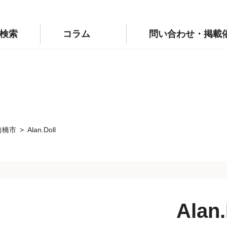
p/public_html/wp-config.php
on line
110
labo.jp/public_html/wp-config.php
on line
111
検索
コラム
問い合わせ・掲載
前橋市
Alan.Doll
Alan.