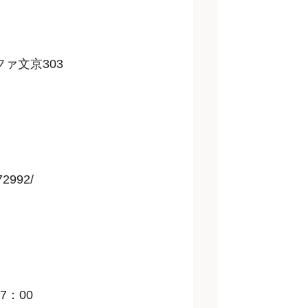
ファ文京303
572992/
7：00