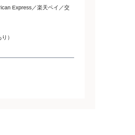
rican Express／楽天ペイ／交
あり）