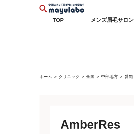
Warning
: Constant WP_AUTO_UPDATE_CORE already defined in
/home/xs679489/mayulabo.j
Warning
: Constant AUTOMATIC_UPDATER_DISABLED already defined in
/home/xs679489/mayu
TOP
メンズ眉毛サロン
ホーム
クリニック
全国
中部地方
愛知
AmberRes