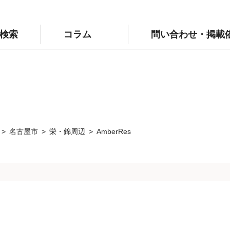
p/public_html/wp-config.php
on line
110
labo.jp/public_html/wp-config.php
on line
111
検索
コラム
問い合わせ・掲載
名古屋市
栄・錦周辺
AmberRes