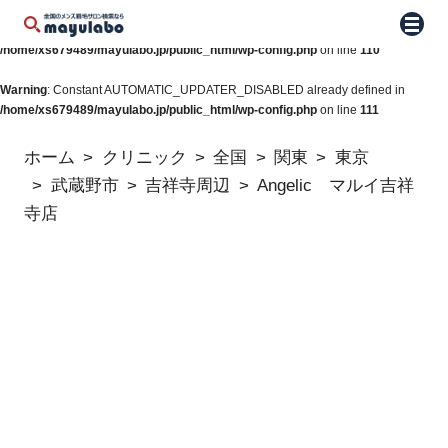
Warning
: Constant WP_AUTO_UPDATE_CORE already defined in
メニュ
/home/xs679489/mayulabo.jp/public_html/wp-config.php
on line
110
Warning
: Constant AUTOMATIC_UPDATER_DISABLED already defined in
/home/xs679489/mayulabo.jp/public_html/wp-config.php
on line
111
ホーム
クリニック
全国
関東
東京
武蔵野市
吉祥寺周辺
Angelic マルイ吉祥
寺店