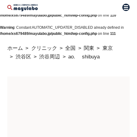
Warning
: Constant WP_AUTO_UPDATE_CORE already defined in
メニュ
/home/xs679489/mayulabo.jp/public_html/wp-config.php
on line
110
Warning
: Constant AUTOMATIC_UPDATER_DISABLED already defined in
/home/xs679489/mayulabo.jp/public_html/wp-config.php
on line
111
ホーム
クリニック
全国
関東
東京
渋谷区
渋谷周辺
ao. shibuya