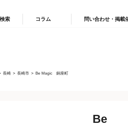
p/public_html/wp-config.php
on line
110
labo.jp/public_html/wp-config.php
on line
111
検索
コラム
問い合わせ・掲載
長崎
長崎市
Be Magic 銅座町
Be