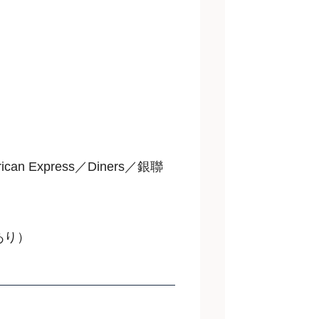
can Express／Diners／銀聯
あり）