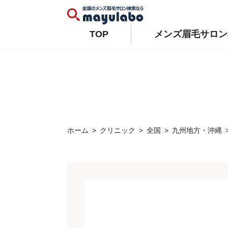
Warning
: Constant WP_AUTO_UPDATE_CORE already defined in
/home/xs679489/mayulabo.j
Warning
: Constant AUTOMATIC_UPDATER_DISABLED already defined in
/home/xs679489/mayu
TOP
メンズ眉毛サロン
ホーム
クリニック
全国
九州地方・沖縄