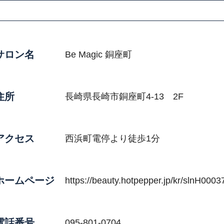
サロン名
Be Magic 銅座町
住所
長崎県長崎市銅座町4-13 2F
アクセス
西浜町電停より徒歩1分
ホームページ
https://beauty.hotpepper.jp/kr/slnH000
電話番号
095-801-0704