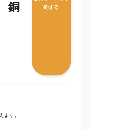
c 銅
約する
えます。