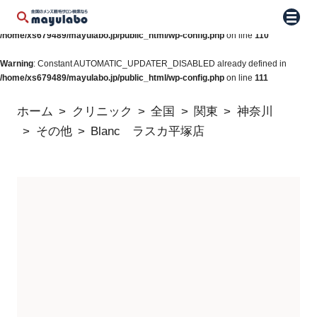
Warning
: Constant WP_AUTO_UPDATE_CORE already defined in
メニュ
/home/xs679489/mayulabo.jp/public_html/wp-config.php
on line
110
Warning
: Constant AUTOMATIC_UPDATER_DISABLED already defined in
/home/xs679489/mayulabo.jp/public_html/wp-config.php
on line
111
ホーム
クリニック
全国
関東
神奈川
その他
Blanc ラスカ平塚店