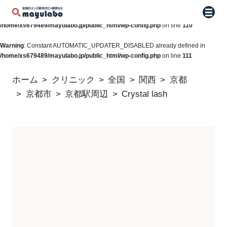
Warning
: Constant WP_AUTO_UPDATE_CORE already defined in
メニュ
/home/xs679489/mayulabo.jp/public_html/wp-config.php
on line
110
Warning
: Constant AUTOMATIC_UPDATER_DISABLED already defined in
/home/xs679489/mayulabo.jp/public_html/wp-config.php
on line
111
ホーム
クリニック
全国
関西
京都
京都市
京都駅周辺
Crystal lash