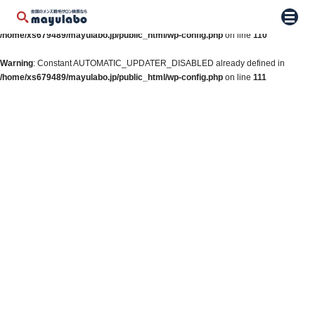
Warning
: Constant WP_AUTO_UPDATE_CORE already defined in
メニュ
/home/xs679489/mayulabo.jp/public_html/wp-config.php
on line
110
Warning
: Constant AUTOMATIC_UPDATER_DISABLED already defined in
/home/xs679489/mayulabo.jp/public_html/wp-config.php
on line
111