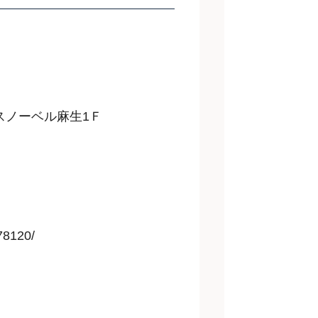
 スノーベル麻生1Ｆ
578120/