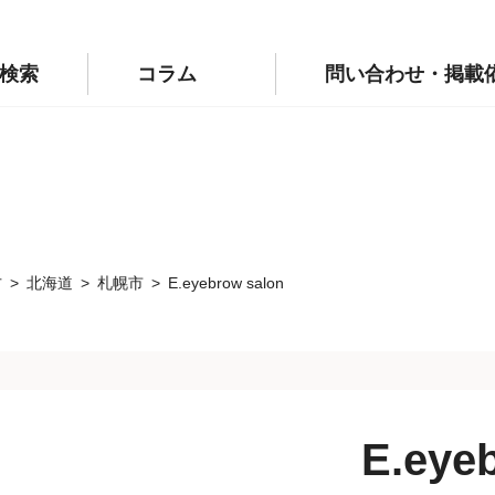
p/public_html/wp-config.php
on line
110
labo.jp/public_html/wp-config.php
on line
111
検索
コラム
問い合わせ・掲載
方
北海道
札幌市
E.eyebrow salon
E.eye