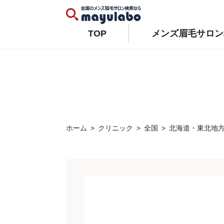
Warning
: Constant WP_AUTO_UPDATE_CORE already defined in
/home/xs679489/mayulabo.j
Warning
: Constant AUTOMATIC_UPDATER_DISABLED already defined in
/home/xs679489/mayu
TOP
メンズ眉毛サロン
ホーム
クリニック
全国
北海道・東北地