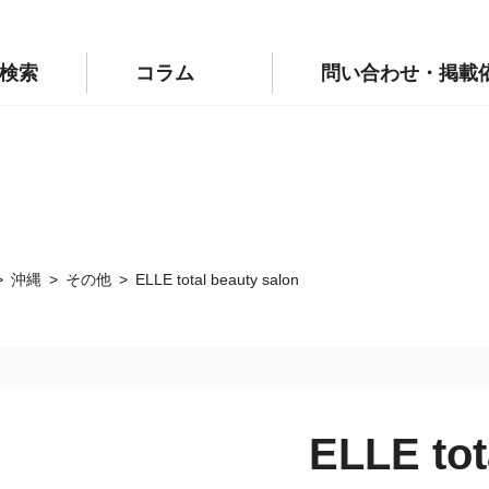
p/public_html/wp-config.php
on line
110
labo.jp/public_html/wp-config.php
on line
111
検索
コラム
問い合わせ・掲載
沖縄
その他
ELLE total beauty salon
ELLE tot