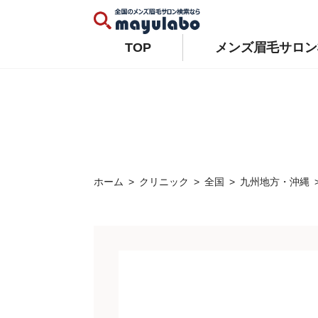
Warning
: Constant WP_AUTO_UPDATE_CORE already defined in
/home/xs679489/mayulabo.j
Warning
: Constant AUTOMATIC_UPDATER_DISABLED already defined in
/home/xs679489/mayu
TOP
メンズ眉毛サロン
ホーム
クリニック
全国
九州地方・沖縄