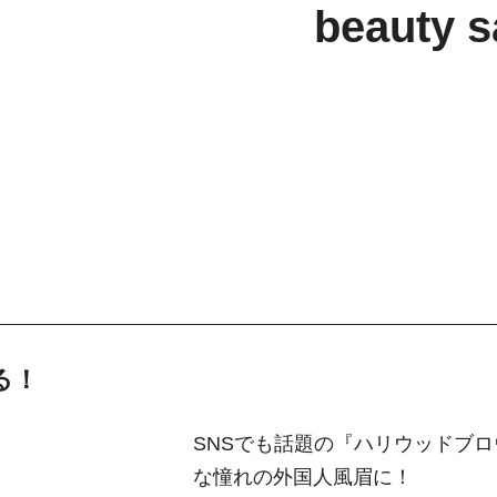
beauty s
る！
SNSでも話題の『ハリウッドブ
な憧れの外国人風眉に！