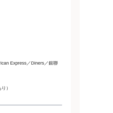
can Express／Diners／銀聯
あり）