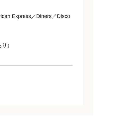
an Express／Diners／Disco
あり）