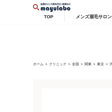
Warning
: Constant WP_AUTO_UPDATE_CORE already defined in
/home/xs679489/mayulabo.j
Warning
: Constant AUTOMATIC_UPDATER_DISABLED already defined in
/home/xs679489/mayu
TOP
メンズ眉毛サロン
ホーム
クリニック
全国
関東
東京