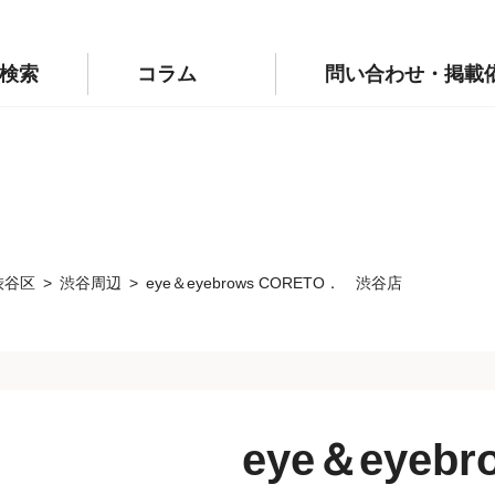
p/public_html/wp-config.php
on line
110
labo.jp/public_html/wp-config.php
on line
111
検索
コラム
問い合わせ・掲載
渋谷区
渋谷周辺
eye＆eyebrows CORETO． 渋谷店
eye＆eyebr