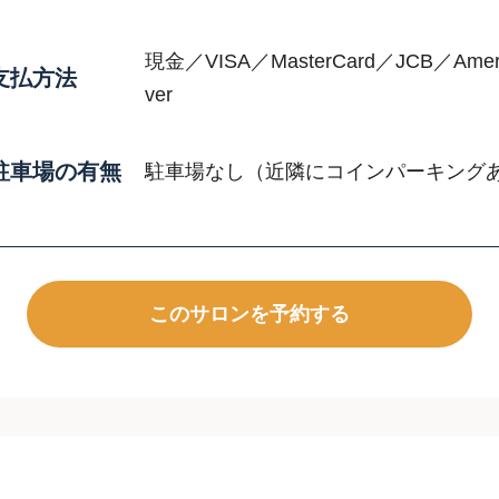
現金／VISA／MasterCard／JCB／Americ
支払方法
ver
駐車場の有無
駐車場なし（近隣にコインパーキング
このサロンを予約する