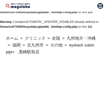
Warning
: Constant WP_AUTO_UPDATE_CORE already defined in
メニュ
/home/xs679489/mayulabo.jp/public_html/wp-config.php
on line
110
Warning
: Constant AUTOMATIC_UPDATER_DISABLED already defined in
/home/xs679489/mayulabo.jp/public_html/wp-config.php
on line
111
ホーム
クリニック
全国
九州地方・沖縄
福岡
北九州市
その他
eyelash salon
pipi+ 黒崎駅前店