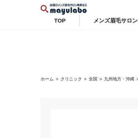
Warning
: Constant WP_AUTO_UPDATE_CORE already defined in
/home/xs679489/mayulabo.j
Warning
: Constant AUTOMATIC_UPDATER_DISABLED already defined in
/home/xs679489/mayu
TOP
メンズ眉毛サロン
ホーム
クリニック
全国
九州地方・沖縄