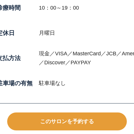
診療時間
10：00～19：00
定休日
月曜日
現金／VISA／MasterCard／JCB／Ameri
支払方法
／Discover／PAYPAY
駐車場の有無
駐車場なし
このサロンを予約する