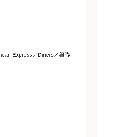
can Express／Diners／銀聯