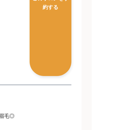
m
約する
眉毛◎