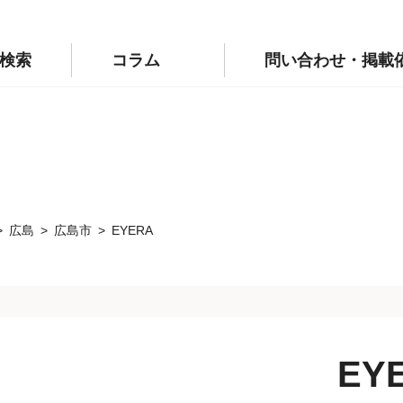
p/public_html/wp-config.php
on line
110
labo.jp/public_html/wp-config.php
on line
111
検索
コラム
問い合わせ・掲載
広島
広島市
EYERA
EY