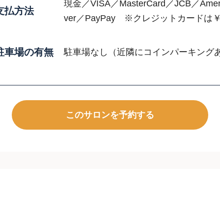
現金／VISA／MasterCard／JCB／Americ
支払方法
ver／PayPay ※クレジットカードは￥
駐車場の有無
駐車場なし（近隣にコインパーキング
このサロンを予約する