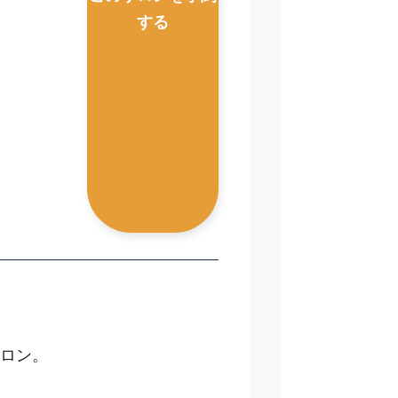
する
定サロン。