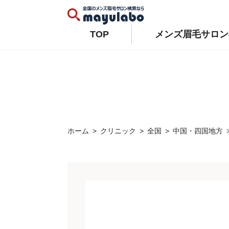
Warning
: Constant WP_AUTO_UPDATE_CORE already defined in
/home/xs679489/mayulabo.j
Warning
: Constant AUTOMATIC_UPDATER_DISABLED already defined in
/home/xs679489/mayu
TOP
メンズ眉毛サロン
ホーム
クリニック
全国
中国・四国地方