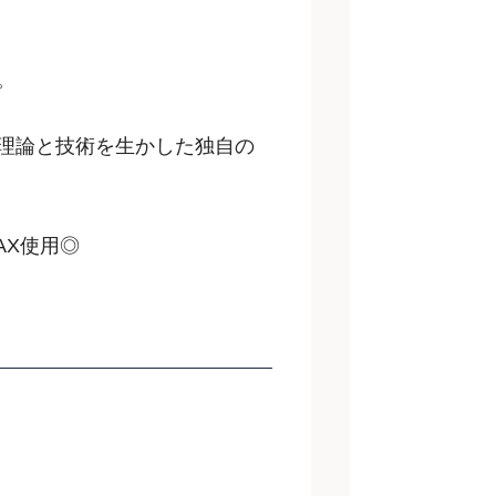
。
理論と技術を生かした独自の
AX使用◎