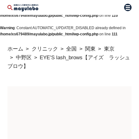
Warning
: Constant WP_AUTO_UPDATE_CORE already defined in
メニュ
/home/xs679489/mayulabo.jp/public_html/wp-config.php
on line
110
Warning
: Constant AUTOMATIC_UPDATER_DISABLED already defined in
/home/xs679489/mayulabo.jp/public_html/wp-config.php
on line
111
ホーム
クリニック
全国
関東
東京
中野区
EYE’S lash_brows【アイズ ラッシュ
ブロウ】