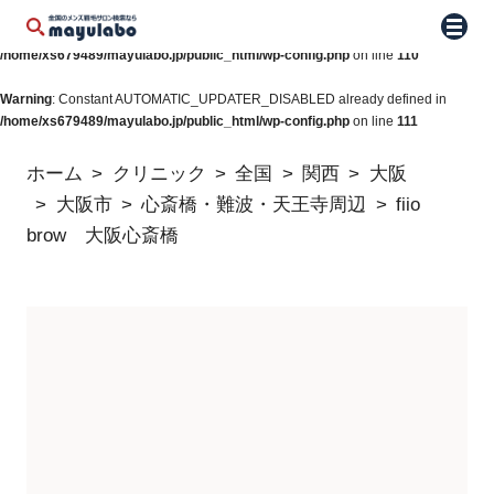
Warning
: Constant WP_AUTO_UPDATE_CORE already defined in
メニュ
/home/xs679489/mayulabo.jp/public_html/wp-config.php
on line
110
Warning
: Constant AUTOMATIC_UPDATER_DISABLED already defined in
/home/xs679489/mayulabo.jp/public_html/wp-config.php
on line
111
ホーム
クリニック
全国
関西
大阪
大阪市
心斎橋・難波・天王寺周辺
fiio
brow 大阪心斎橋