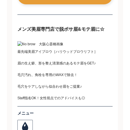
メンズ美眉専門店で脱ボサ眉&モテ眉に☆
最先端美眉アイブロウ［ハリウッドブロウリフト］
眉の生え癖、形を整え清潔感のあるモテ眉をGET♪
毛穴汚れ、角栓を専用のWAXで除去！
毛穴をケアしながら似合わせ眉をご提案♪
Staff指名OK！女性視点でのアドバイスも◎
メニュー