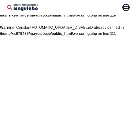
Warning
: Constant WP_AUTO_UPDATE_CORE already defined in
メニュ
/home/xs679489/mayulabo.jp/public_html/wp-config.php
on line
110
Warning
: Constant AUTOMATIC_UPDATER_DISABLED already defined in
/home/xs679489/mayulabo.jp/public_html/wp-config.php
on line
111