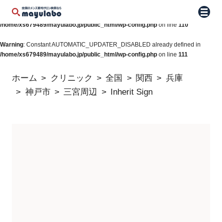
Warning
: Constant WP_AUTO_UPDATE_CORE already defined in
メニュ
/home/xs679489/mayulabo.jp/public_html/wp-config.php
on line
110
Warning
: Constant AUTOMATIC_UPDATER_DISABLED already defined in
/home/xs679489/mayulabo.jp/public_html/wp-config.php
on line
111
ホーム
クリニック
全国
関西
兵庫
神戸市
三宮周辺
Inherit Sign