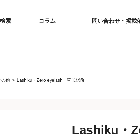
p/public_html/wp-config.php
on line
110
labo.jp/public_html/wp-config.php
on line
111
検索
コラム
問い合わせ・掲載
その他
Lashiku・Zero eyelash 草加駅前
Lashiku・Z