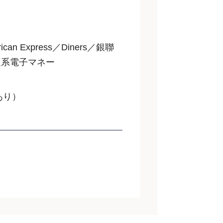
can Express／Diners／銀聯
／交通系電子マネー
あり）