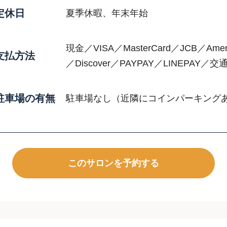
定休日
夏季休暇、年末年始
現金／VISA／MasterCard／JCB／Ameri
支払方法
／Discover／PAYPAY／LINEPAY
駐車場の有無
駐車場なし（近隣にコインパーキング
このサロンを予約する