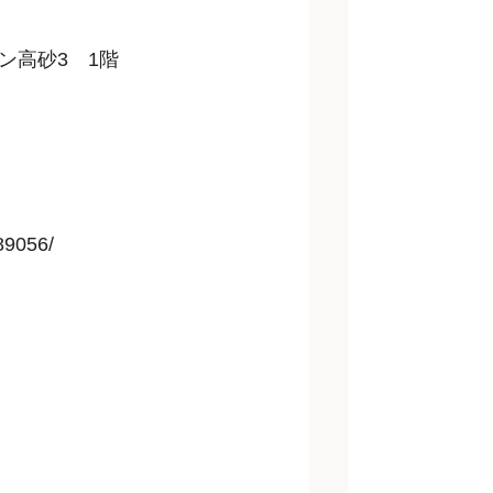
ン高砂3 1階
589056/