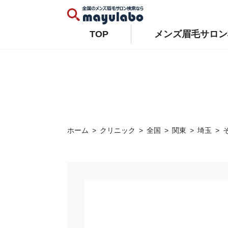
Warning
: Constant WP_AUTO_UPDATE_CORE already defined in
/home/xs679489/mayulabo.j
Warning
: Constant AUTOMATIC_UPDATER_DISABLED already defined in
/home/xs679489/mayu
TOP
メンズ眉毛サロン
ホーム
クリニック
全国
関東
埼玉