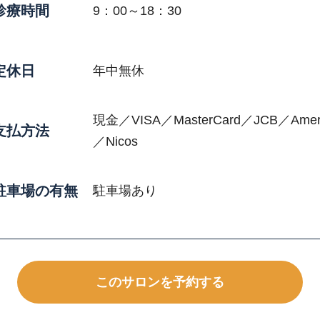
診療時間
9：00～18：30
定休日
年中無休
現金／VISA／MasterCard／JCB／Americ
支払方法
／Nicos
駐車場の有無
駐車場あり
このサロンを予約する