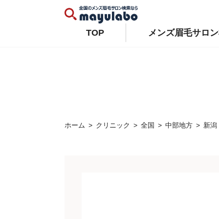
Warning
: Constant WP_AUTO_UPDATE_CORE already defined in
/home/xs679489/mayulabo.j
Warning
: Constant AUTOMATIC_UPDATER_DISABLED already defined in
/home/xs679489/mayu
TOP
メンズ眉毛サロン
ホーム
クリニック
全国
中部地方
新潟