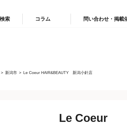
p/public_html/wp-config.php
on line
110
labo.jp/public_html/wp-config.php
on line
111
検索
コラム
問い合わせ・掲載
新潟市
Le Coeur HAIR&BEAUTY 新潟小針店
Le Coeur