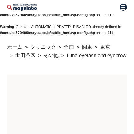
Warning
: Constant WP_AUTO_UPDATE_CORE already defined in
メニュ
/home/xs679489/mayulabo.jp/public_html/wp-config.php
on line
110
Warning
: Constant AUTOMATIC_UPDATER_DISABLED already defined in
/home/xs679489/mayulabo.jp/public_html/wp-config.php
on line
111
ホーム
クリニック
全国
関東
東京
世田谷区
その他
Luna eyelash and eyebrow