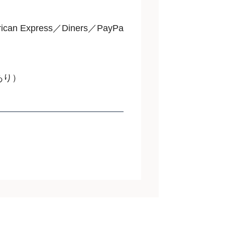
an Express／Diners／PayPa
あり）