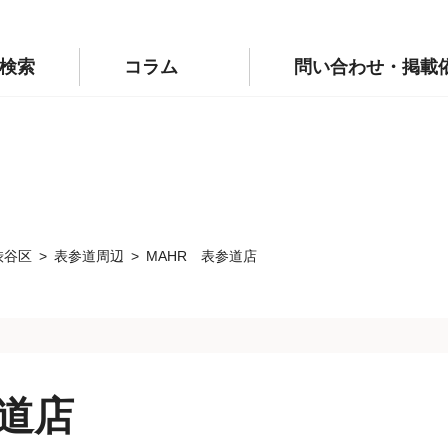
p/public_html/wp-config.php
on line
110
labo.jp/public_html/wp-config.php
on line
111
検索
コラム
問い合わせ・掲載
渋谷区
表参道周辺
MAHR 表参道店
参道店