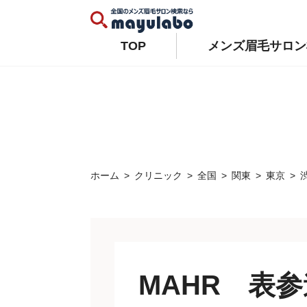
Warning
: Constant WP_AUTO_UPDATE_CORE already defined in
/home/xs679489/mayulabo.j
Warning
: Constant AUTOMATIC_UPDATER_DISABLED already defined in
/home/xs679489/mayu
TOP
メンズ眉毛サロン
ホーム
クリニック
全国
関東
東京
MAHR 表