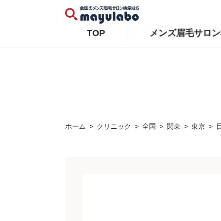
Warning
: Constant WP_AUTO_UPDATE_CORE already defined in
/home/xs679489/mayulabo.j
Warning
: Constant AUTOMATIC_UPDATER_DISABLED already defined in
/home/xs679489/mayu
TOP
メンズ眉毛サロン
ホーム
クリニック
全国
関東
東京