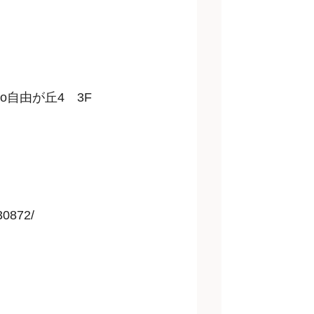
uo自由が丘4 3F
530872/