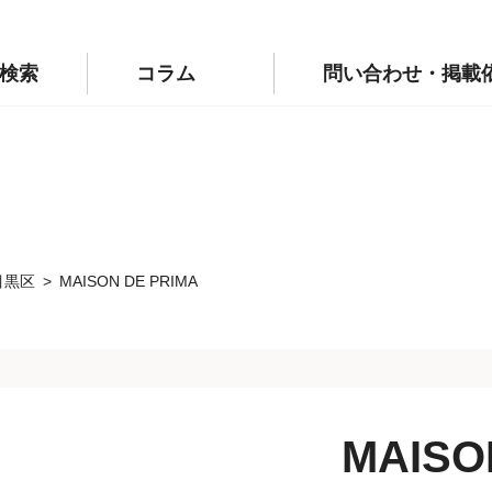
p/public_html/wp-config.php
on line
110
labo.jp/public_html/wp-config.php
on line
111
検索
コラム
問い合わせ・掲載
目黒区
MAISON DE PRIMA
MAISO