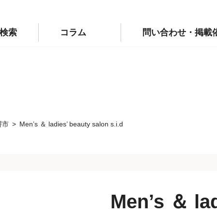
p/public_html/wp-config.php
on line
110
labo.jp/public_html/wp-config.php
on line
111
検索
コラム
問い合わせ・掲載
堺市
Men’s ＆ ladies’ beauty salon s.i.d
Men’s ＆ lad