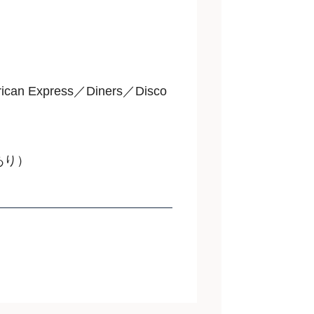
an Express／Diners／Disco
あり）