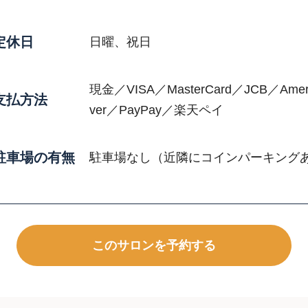
定休日
日曜、祝日
現金／VISA／MasterCard／JCB／Americ
支払方法
ver／PayPay／楽天ペイ
駐車場の有無
駐車場なし（近隣にコインパーキング
このサロンを予約する