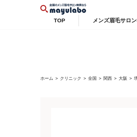
Warning
: Constant WP_AUTO_UPDATE_CORE already defined in
/home/xs679489/mayulabo.j
Warning
: Constant AUTOMATIC_UPDATER_DISABLED already defined in
/home/xs679489/mayu
TOP
メンズ眉毛サロン
ホーム
クリニック
全国
関西
大阪