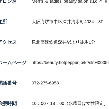
サロン名
Men’s ＆ ladies’ beauty salon s.i.d 本店
住所
大阪府堺市中区深井清水町4034－3F
アクセス
泉北高速鉄道深井駅より徒歩1分
ホームページ
https://beauty.hotpepper.jp/kr/slnH000
電話番号
072-275-6958
診療時間
10：00～18：00（水曜日は女性限定）