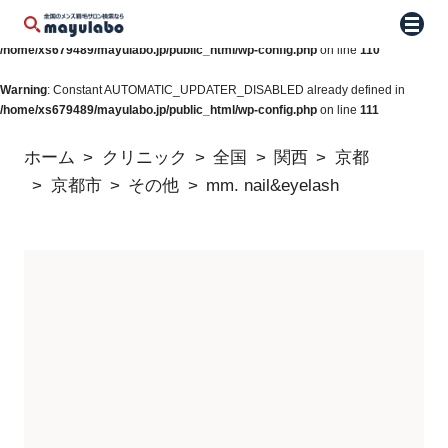
Warning
: Constant WP_AUTO_UPDATE_CORE already defined in
メニュ
/home/xs679489/mayulabo.jp/public_html/wp-config.php
on line
110
Warning
: Constant AUTOMATIC_UPDATER_DISABLED already defined in
/home/xs679489/mayulabo.jp/public_html/wp-config.php
on line
111
ホーム
クリニック
全国
関西
京都
京都市
その他
mm. nail&eyelash