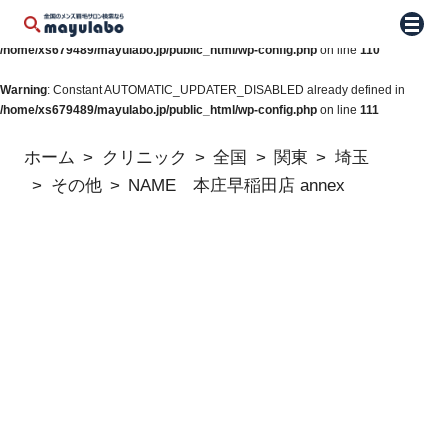
Warning
: Constant WP_AUTO_UPDATE_CORE already defined in
メニュ
/home/xs679489/mayulabo.jp/public_html/wp-config.php
on line
110
Warning
: Constant AUTOMATIC_UPDATER_DISABLED already defined in
/home/xs679489/mayulabo.jp/public_html/wp-config.php
on line
111
ホーム
クリニック
全国
関東
埼玉
その他
NAME 本庄早稲田店 annex