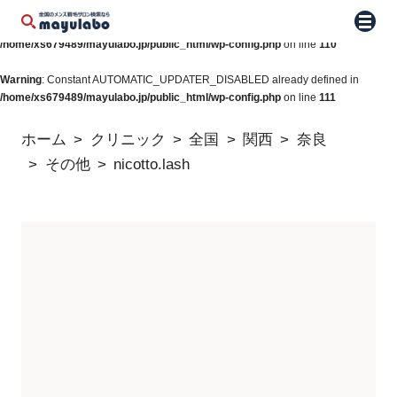
Warning
: Constant WP_AUTO_UPDATE_CORE already defined in
メニュ
/home/xs679489/mayulabo.jp/public_html/wp-config.php
on line
110
Warning
: Constant AUTOMATIC_UPDATER_DISABLED already defined in
/home/xs679489/mayulabo.jp/public_html/wp-config.php
on line
111
ホーム
クリニック
全国
関西
奈良
その他
nicotto.lash