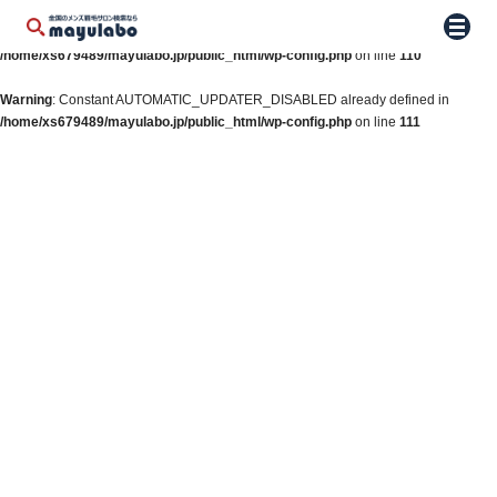
Warning
: Constant WP_AUTO_UPDATE_CORE already defined in
メニュ
/home/xs679489/mayulabo.jp/public_html/wp-config.php
on line
110
Warning
: Constant AUTOMATIC_UPDATER_DISABLED already defined in
/home/xs679489/mayulabo.jp/public_html/wp-config.php
on line
111