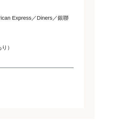
can Express／Diners／銀聯
あり）