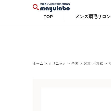
Warning
: Constant WP_AUTO_UPDATE_CORE already defined in
/home/xs679489/mayulabo.j
Warning
: Constant AUTOMATIC_UPDATER_DISABLED already defined in
/home/xs679489/mayu
TOP
メンズ眉毛サロン
ホーム
クリニック
全国
関東
東京