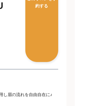
U
約する
用し眉の流れを自由自在に♪