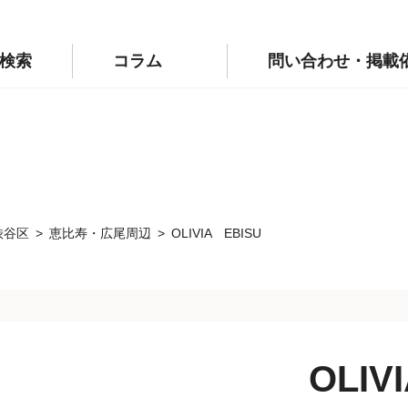
p/public_html/wp-config.php
on line
110
labo.jp/public_html/wp-config.php
on line
111
検索
コラム
問い合わせ・掲載
渋谷区
恵比寿・広尾周辺
OLIVIA EBISU
OLI