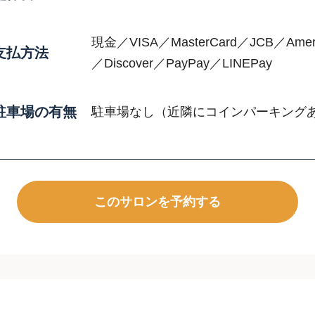
現金／VISA／MasterCard／JCB／Ameri
支払方法
／Discover／PayPay／LINEPay
駐車場の有無
駐車場なし（近隣にコインパーキング
このサロンを予約する