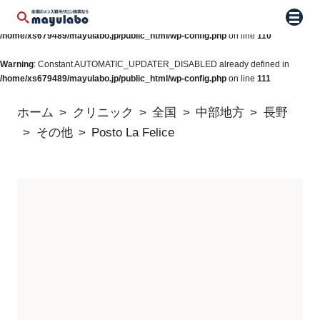
Warning
: Constant WP_AUTO_UPDATE_CORE already defined in
メニュ
/home/xs679489/mayulabo.jp/public_html/wp-config.php
on line
110
Warning
: Constant AUTOMATIC_UPDATER_DISABLED already defined in
/home/xs679489/mayulabo.jp/public_html/wp-config.php
on line
111
ホーム
クリニック
全国
中部地方
長野
その他
Posto La Felice